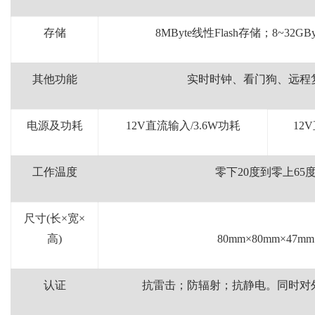
存储
8MByte
线性
Flash
存储；
8~32GBy
其他功能
实时时钟、看门狗、远程
电源及功耗
12V
直流输入
/3.6W
功耗
12V
工作温度
零下
20
度到零上
65
尺寸
(
长×宽×
高
)
80mm
×
80mm
×
47mm
认证
抗雷击；防辐射；抗静电。同时对