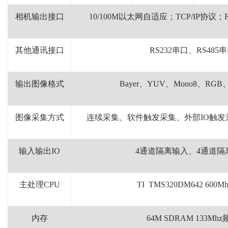
相机输出接口
10/100M
以太网自适应；
TCP/IP
协议；
其他通讯接口
RS232
串口、
RS485
串
输出图像格式
Bayer
、
YUV
、
Mono8
、
RGB
图像采集方式
连续采集、软件触发采集、外部
IO
触发
输入输出
IO
4
通道隔离输入、
4
通道隔
主处理
CPU
TI
TMS320DM642 600Mh
内存
64M
SDRAM 133Mhz