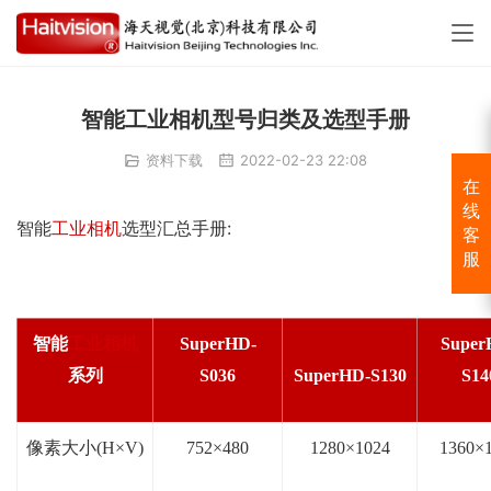
智能工业相机型号归类及选型手册
资料下载
2022-02-23 22:08
在
线
智能
工业相机
选型汇总手册:
客
服
智能
工业相机
SuperHD-
Super
系列
S036
SuperHD-S130
S14
像素大小
(H
×
V
)
75
2
×
480
1280
×
1024
1360
×