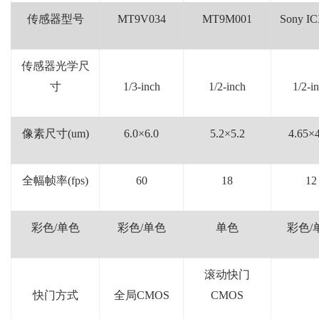
传感器型号
MT9V034
MT9M001
Sony I
传感器光学尺
寸
1/3-inch
1/2-inch
1/2-i
像素尺寸
(um)
6.0
×
6.0
5.2
×
5.2
4.65
×
全幅帧率
(fps)
60
18
12
彩色
/
单色
彩色
/
单色
单色
彩色
/
滚动快门
快门方式
全局
CMOS
CMOS